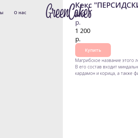
Кекс "ПЕРСИДСК
вы
О нас
890
р.
1 200
р.
Купить
Магрибское название этого ле
В его состав входит миндальн
кардамон и корица, а также ф