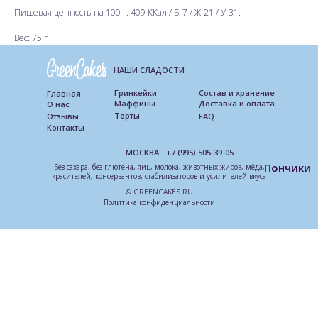
Пищевая ценность на 100 г: 409 ККал / Б-7 / Ж-21 / У-31.
Вес: 75 г
НАШИ СЛАДОСТИ
Гринкейки
Состав и хранение
Главная
Маффины
Доставка и оплата
О нас
Торты
Отзывы
FAQ
Контакты
МОСКВА
+7 (995) 505-39-05
Пончики
Без сахара, без глютена, яиц, молока, животных жиров, мёда,
красителей, консервантов, стабилизаторов и усилителей вкуса
© GREENCAKES.RU
Политика конфиденциальности
ИП Савенко П.В. ИНН 503120945814