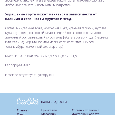
любителя сладостей. Мы выпекаем наши торты по эко-технологии с
любовью к планете и всем живым существам.
Украшение торта может меняться в зависимости от
наличия и сезонности фруктов и ягод.
Состав: миндальная мука, кукурузная мука, крахмал тапиоки, нутовая
мука, сода, соль, кокосовый сахар, грецкий орех, кокосовое молоко,
лимонный сок, финиковый сироп, аквафаба, агар-агар, ягоды (черника
или малина), черничное или малиновое желе (ягоды, сироп
топинамбура, лимонный сок, агар-агар)
КБЖУ на 100 г: ккал 557,7 / Б 8,5 / Ж 12,6 / У 111,5
Вес порции - 80 г
В составе отсутствует: Сухофрукты
НАШИ СЛАДОСТИ
Гринкейки
Состав и хранение
Главная
Маффины
Доставка и оплата
О нас